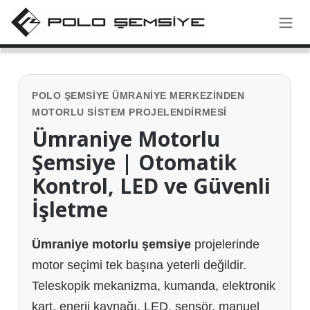
İçereği Atla
POLO ŞEMSIYE ÜMRANIYE MERKEZINDEN
MOTORLU SISTEM PROJELENDIRMESI
Ümraniye Motorlu
Şemsiye | Otomatik
Kontrol, LED ve Güvenli
İşletme
Ümraniye motorlu şemsiye
projelerinde
motor seçimi tek başına yeterli değildir.
Teleskopik mekanizma, kumanda, elektronik
kart, enerji kaynağı, LED, sensör, manuel