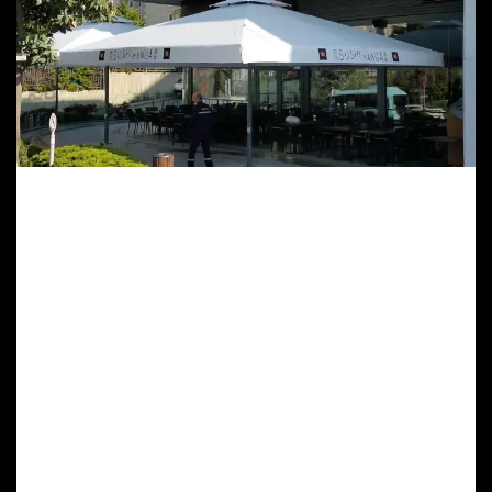
İstanbul’un Yoğun
Kullanımlı Açık Alanları İçin
Üst Düzey Şemsiye
Sistemleri
Otel, Kafe ve Restoranlarda
Yüksek Trafiğe Uygun Dış