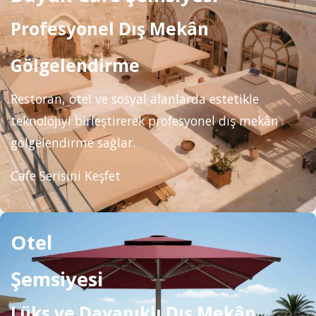
Profesyonel Dış Mekân
Gölgelendirme
Restoran, otel ve sosyal alanlarda estetikle
teknolojiyi birleştirerek profesyonel dış mekân
gölgelendirme sağlar.
Cafe Serisini Keşfet
Otel
Şemsiyesi
Lüks ve Dayanıklı Dış Mekân