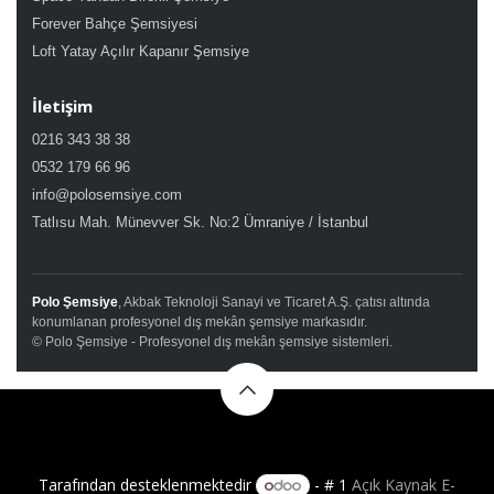
Forever Bahçe Şemsiyesi
Loft Yatay Açılır Kapanır Şemsiye
İletişim
0216 343 38 38
0532 179 66 96
info@polosemsiye.com
Tatlısu Mah. Münevver Sk. No:2 Ümraniye / İstanbul
Polo Şemsiye
, Akbak Teknoloji Sanayi ve Ticaret A.Ş. çatısı altında
konumlanan profesyonel dış mekân şemsiye markasıdır.
© Polo Şemsiye - Profesyonel dış mekân şemsiye sistemleri.
Tarafından desteklenmektedir
- # 1
Açık Kaynak E-