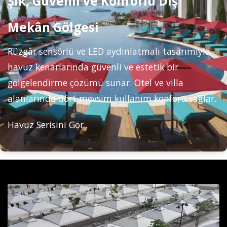
Şık, Güvenli ve Konforlu Dış
Mekân Gölgesi
Rüzgâr sensörlü ve LED aydınlatmalı tasarımıyla
havuz kenarlarında güvenli ve estetik bir
gölgelendirme çözümü sunar. Otel ve villa
alanlarında dört mevsim kullanım konforu sağlar.
Havuz Serisini Gör