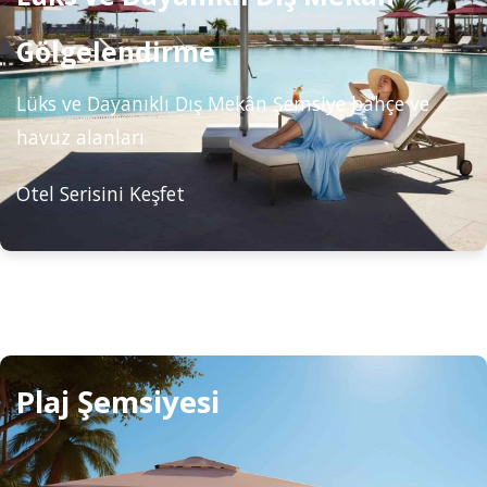
Gölgelendirme
Lüks ve Dayanıklı Dış Mekân Şemsiye bahçe ve
havuz alanları
Otel Serisini Keşfet
Plaj Şemsiyesi