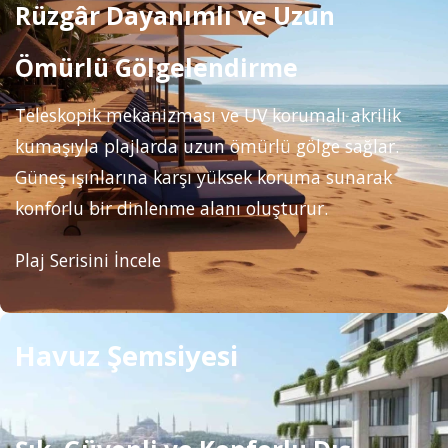
Rüzgâr Dayanımlı ve Uzun
Ömürlü Gölgelendirme
Teleskopik mekanizması ve UV korumalı akrilik
kumaşıyla plajlarda uzun ömürlü gölge sağlar.
Güneş ışınlarına karşı yüksek koruma sunarak
konforlu bir dinlenme alanı oluşturur.
Plaj Serisini İncele
Havuz Şemsiyesi