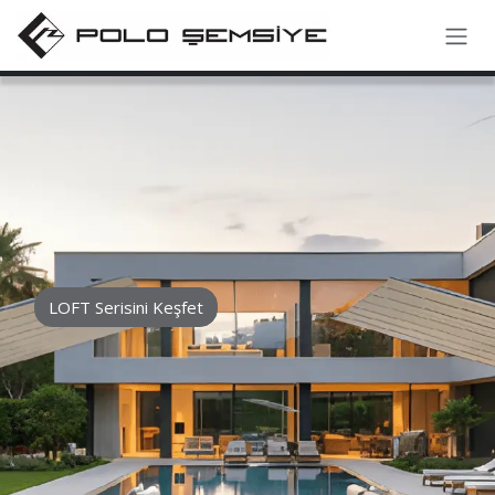
İçereği Atla
LOFT Serisini Keşfet