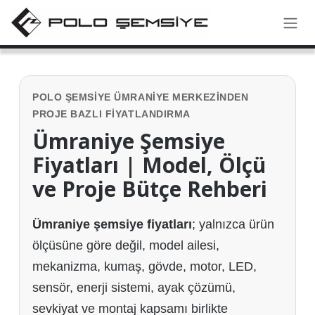
İçereği Atla
POLO ŞEMSIYE ÜMRANIYE MERKEZINDEN
PROJE BAZLI FIYATLANDIRMA
Ümraniye Şemsiye
Fiyatları | Model, Ölçü
ve Proje Bütçe Rehberi
Ümraniye şemsiye fiyatları
; yalnızca ürün
ölçüsüne göre değil, model ailesi,
mekanizma, kumaş, gövde, motor, LED,
sensör, enerji sistemi, ayak çözümü,
sevkiyat ve montaj kapsamı birlikte