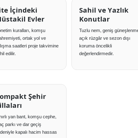
ite İçindeki
Sahil ve Yazlık
üstakil Evler
Konutlar
netim kuralları, komşu
Tuzlu nem, geniş güneşlenm
hremiyeti, ortak yol ve
açık rüzgâr ve sezon dışı
lışma saatleri proje takvimine
koruma öncelikli
il edilir.
değerlendirmedir.
ompakt Şehir
illaları
nırlı yan bant, komşu cephe,
aç parkı ve dar geçiş
deniyle kapalı hacim hassas