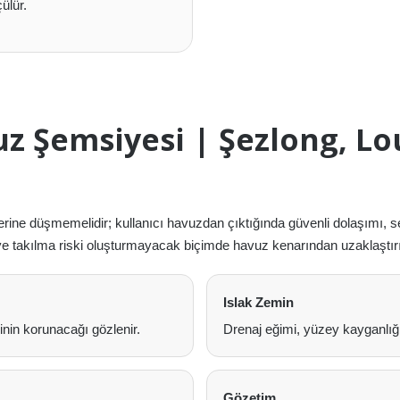
çülür.
uz Şemsiyesi | Şezlong, Lo
ne düşmemelidir; kullanıcı havuzdan çıktığında güvenli dolaşımı, ser
e takılma riski oluşturmayacak biçimde havuz kenarından uzaklaştırıl
Islak Zemin
nin korunacağı gözlenir.
Drenaj eğimi, yüzey kayganlığı v
Gözetim