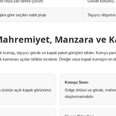
li veya yan direkli çözüm
Gövde konumu, g
gâra göre seçilen sabit proje
Taşıyıcı döşeme, 
Mahremiyet, Manzara ve Ka
 açık kumaş, taşıyıcı gövde ve kapalı paket görüşleri etkiler. Komşu 
amerası açıları birlikte incelenir. Direğin veya kapalı kumaşın en değ
Komşu Sınırı
n ürünün açık-kapalı görünümü
Gölge örtüsü ve gövde, mahrem
oluşturmamalıdır.