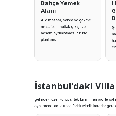
Bahçe Yemek
H
Alanı
G
B
Aile masası, sandalye çekme
mesafesi, mutfak çıkışı ve
Şe
akşam aydınlatması birlikte
ha
planlanır.
ha
ele
İstanbul’daki Vill
Şehirdeki özel konutlar tek bir mimari profile sah
aynı model adı altında farklı teknik kararlar gerekt